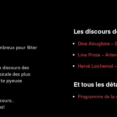
Partenaires internationaux
Par
Les discours d
Dine Alougbine – E
mbreux pour fêter
Lina Prosa – Arle
Hervé Loichemol –
x discours des
sicale des plus
tte joyeuse
Et tous les dét
Programme de la s
scours…
es!