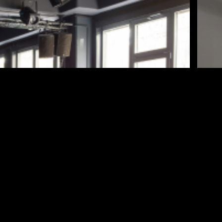
Publications
Presse
Infos pratiques
Master classes
Formation continuée
-club