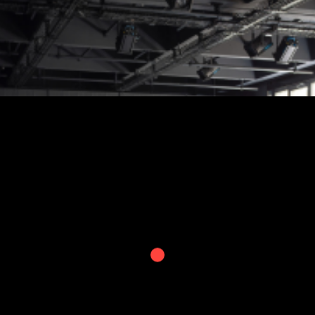
À propos
Le lieu
Historique
Bourses
Sessions poétiques
Ateliers
Colloques
Mini ciné