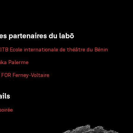
tenaires institutionnels
es partenaires du labō
ITB Ecole internationale de théâtre du Bénin
nika Palerme
 FOR Ferney-Voltaire
ails
oirée