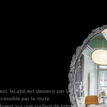
st, leLabō est desservi par les
cessible par la route.
ribuent sur une surface de près